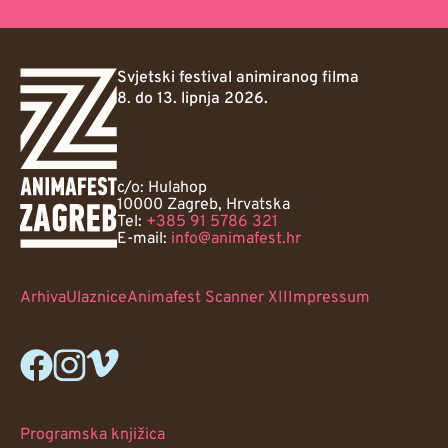
Svjetski festival animiranog filma
8. do 13. lipnja 2026.
c/o: Hulahop
10000 Zagreb, Hrvatska
Tel:
+385 91 5786 321
E-mail:
info@animafest.hr
Arhiva
Ulaznice
Animafest Scanner XII
Impressum
Programska knjižica