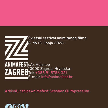
Svjetski festival animiranog filma
8. do 13. lipnja 2026.
c/o: Hulahop
10000 Zagreb, Hrvatska
Tel:
+385 91 5786 321
E-mail:
info@animafest.hr
Arhiva
Ulaznice
Animafest Scanner XII
Impressum