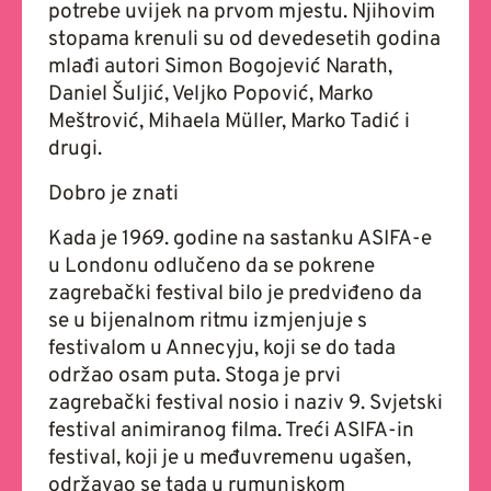
potrebe uvijek na prvom mjestu. Njihovim
stopama krenuli su od devedesetih godina
mlađi autori Simon Bogojević Narath,
Daniel Šuljić, Veljko Popović, Marko
Meštrović, Mihaela Müller, Marko Tadić i
drugi.
Dobro je znati
Kada je 1969. godine na sastanku ASIFA-e
u Londonu odlučeno da se pokrene
zagrebački festival bilo je predviđeno da
se u bijenalnom ritmu izmjenjuje s
festivalom u Annecyju, koji se do tada
održao osam puta. Stoga je prvi
zagrebački festival nosio i naziv 9. Svjetski
festival animiranog filma. Treći ASIFA-in
festival, koji je u međuvremenu ugašen,
održavao se tada u rumunjskom