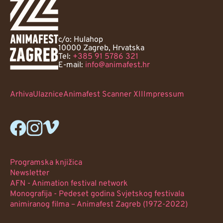
c/o: Hulahop
10000 Zagreb, Hrvatska
Tel:
+385 91 5786 321
E-mail:
info@animafest.hr
Arhiva
Ulaznice
Animafest Scanner XII
Impressum
Programska knjižica
Newsletter
AFN - Animation festival network
Monografija - Pedeset godina Svjetskog festivala
animiranog filma – Animafest Zagreb (1972-2022)