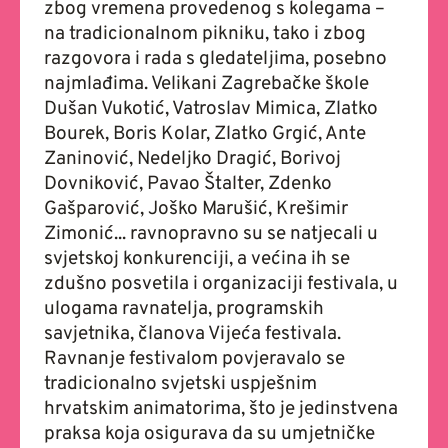
zbog vremena provedenog s kolegama –
na tradicionalnom pikniku, tako i zbog
razgovora i rada s gledateljima, posebno
najmlađima. Velikani Zagrebačke škole
Dušan Vukotić, Vatroslav Mimica, Zlatko
Bourek, Boris Kolar, Zlatko Grgić, Ante
Zaninović, Nedeljko Dragić, Borivoj
Dovniković, Pavao Štalter, Zdenko
Gašparović, Joško Marušić, Krešimir
Zimonić... ravnopravno su se natjecali u
svjetskoj konkurenciji, a većina ih se
zdušno posvetila i organizaciji festivala, u
ulogama ravnatelja, programskih
savjetnika, članova Vijeća festivala.
Ravnanje festivalom povjeravalo se
tradicionalno svjetski uspješnim
hrvatskim animatorima, što je jedinstvena
praksa koja osigurava da su umjetničke