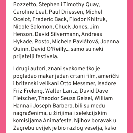
Bozzetto, Stephen i Timothy Quay,
Caroline Leaf, Paul Driessen, Michel
Ocelot, Frederic Back, Fjodor Khitruk,
Nicole Salomon, Chuck Jones, Jim
Henson, David Silvermann, Andreas
Hykade, Rosto, Michela Pavlátová, Joanna
Quinn, David O'Reilly... samo su neki
prijatelji festivala.
I drugi autori, znani svakome tko je
pogledao makar jedan crtani film, američki
i britanski velikani Otto Messmer, Isadore
Friz Freleng, Walter Lantz, David Dave
Fleischer, Theodor Seuss Geisel, William
Hanna i Joseph Barbera, bili su među
nagrađenima, u žirijima i selekcijskim
komisijama Animafesta. Njihov boravak u
Zagrebu uvijek je bio razlog veselja, kako