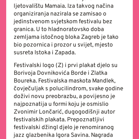
ljetovalištu Mamaia. Iza takvog načina
organiziranja nazirala se zamisao o
jedinstvenom svjetskom festivalu bez
granica. U to hladnoratovsko doba
zemljama istočnog bloka Zagreb je tako
bio pozornica i prozor u svijet, mjesto
susreta Istoka i Zapada.
Festivalski logo (Z) i prvi plakat djelo su
Borivoja Dovnikovića Borde i Zlatka
Boureka. Festivalska maskota Mandlek,
čovječuljak s polucilindrom, svake godine
doživi novu preobrazbu, a povijesno je
najpoznatija u formi koju je osmislio
Zvonimir Lončarić, dugogodišnji autor
festivalskih plakata. Prepoznatljivi
festivalski džingl djelo je renomiranog
jazz glazbenika Igora Savina. Nagrada