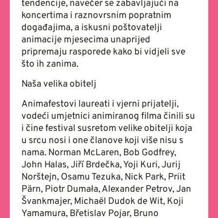
tendencije, navečer se zabavljajući na
koncertima i raznovrsnim popratnim
događajima, a iskusni poštovatelji
animacije mjesecima unaprijed
pripremaju rasporede kako bi vidjeli sve
što ih zanima.
Naša velika obitelj
Animafestovi laureati i vjerni prijatelji,
vodeći umjetnici animiranog filma činili su
i čine festival susretom velike obitelji koja
u srcu nosi i one članove koji više nisu s
nama. Norman McLaren, Bob Godfrey,
John Halas, Jiří Brdečka, Yoji Kuri, Jurij
Norštejn, Osamu Tezuka, Nick Park, Priit
Pärn, Piotr Dumała, Alexander Petrov, Jan
Švankmajer, Michaël Dudok de Wit, Koji
Yamamura, Břetislav Pojar, Bruno