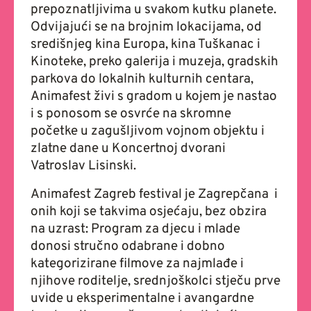
prepoznatljivima u svakom kutku planete.
Odvijajući se na brojnim lokacijama, od
središnjeg kina Europa, kina Tuškanac i
Kinoteke, preko galerija i muzeja, gradskih
parkova do lokalnih kulturnih centara,
Animafest živi s gradom u kojem je nastao
i s ponosom se osvrće na skromne
početke u zagušljivom vojnom objektu i
zlatne dane u Koncertnoj dvorani
Vatroslav Lisinski.
Animafest Zagreb festival je Zagrepčana i
onih koji se takvima osjećaju, bez obzira
na uzrast: Program za djecu i mlade
donosi stručno odabrane i dobno
kategorizirane filmove za najmlađe i
njihove roditelje, srednjoškolci stječu prve
uvide u eksperimentalne i avangardne