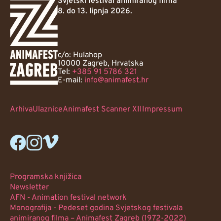
Svjetski festival animiranog filma
8. do 13. lipnja 2026.
c/o: Hulahop
10000 Zagreb, Hrvatska
Tel:
+385 91 5786 321
E-mail:
info@animafest.hr
Arhiva
Ulaznice
Animafest Scanner XII
Impressum
Programska knjižica
Newsletter
AFN - Animation festival network
Monografija - Pedeset godina Svjetskog festivala
animiranog filma – Animafest Zagreb (1972-2022)