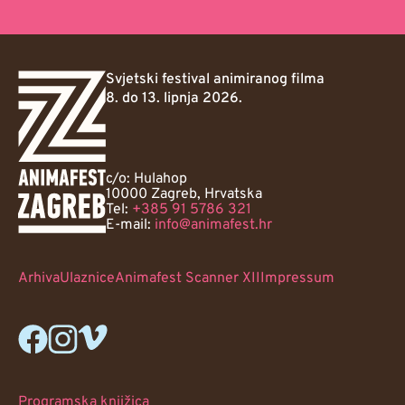
Svjetski festival animiranog filma
8. do 13. lipnja 2026.
c/o: Hulahop
10000 Zagreb, Hrvatska
Tel:
+385 91 5786 321
E-mail:
info@animafest.hr
Arhiva
Ulaznice
Animafest Scanner XII
Impressum
Programska knjižica