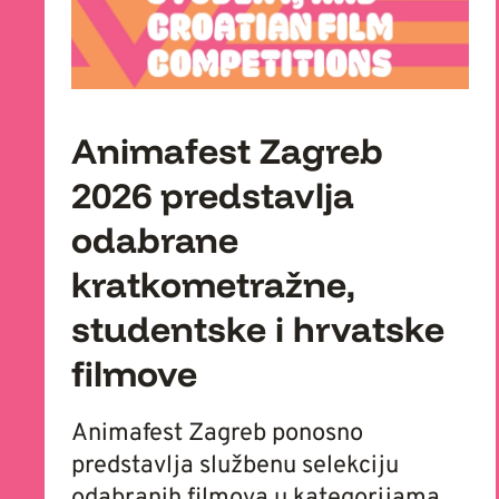
Animafest Zagreb
2026 predstavlja
odabrane
kratkometražne,
studentske i hrvatske
filmove
Animafest Zagreb ponosno
predstavlja službenu selekciju
odabranih filmova u kategorijama