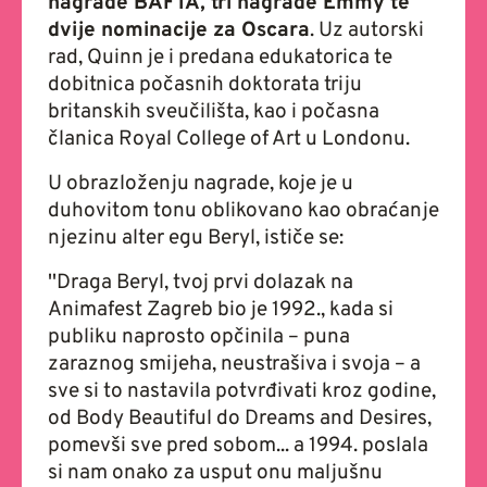
nagrade BAFTA, tri nagrade Emmy te
dvije nominacije za Oscara
. Uz autorski
rad, Quinn je i predana edukatorica te
dobitnica počasnih doktorata triju
britanskih sveučilišta, kao i počasna
članica Royal College of Art u Londonu.
U obrazloženju nagrade, koje je u
duhovitom tonu oblikovano kao obraćanje
njezinu alter egu Beryl, ističe se:
''Draga Beryl, tvoj prvi dolazak na
Animafest Zagreb bio je 1992., kada si
publiku naprosto opčinila – puna
zaraznog smijeha, neustrašiva i svoja – a
sve si to nastavila potvrđivati kroz godine,
od Body Beautiful do Dreams and Desires,
pomevši sve pred sobom... a 1994. poslala
si nam onako za usput onu maljušnu