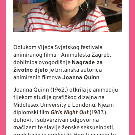
Odlukom Vijeća Svjetskog festivala
animiranog filma - Animafesta Zagreb,
dobitnica ovogodišnje
Nagrade za
životno djelo
je britanska autorica
animiranih filmova
Joanna Quinn
.
Joanna Quinn (1962.) otkrila je animaciju
tijekom studija grafičkog dizajna na
Middlesex University u Londonu. Njezin
diplomski film
Girls Night Out
(1987.),
duhovit i subverzivan odgovor na
mačizam te slavlje ženske seksualnosti,