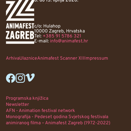
8. do 13. lipnja 2026.
c/o: Hulahop
10000 Zagreb, Hrvatska
Tel:
+385 91 5786 321
E-mail:
info@animafest.hr
Arhiva
Ulaznice
Animafest Scanner XII
Impressum
Programska knjižica
Newsletter
AFN - Animation festival network
Monografija - Pedeset godina Svjetskog festivala
animiranog filma – Animafest Zagreb (1972-2022)