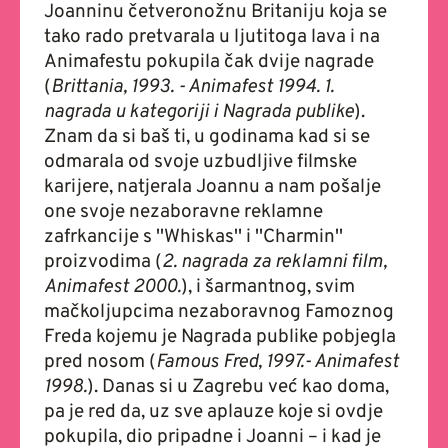
Joanninu četveronožnu Britaniju koja se
tako rado pretvarala u ljutitoga lava i na
Animafestu pokupila čak dvije nagrade
(
Brittania, 1993. - Animafest 1994. 1.
nagrada u kategoriji i Nagrada publike
).
Znam da si baš ti, u godinama kad si se
odmarala od svoje uzbudljive filmske
karijere, natjerala Joannu a nam pošalje
one svoje nezaboravne reklamne
zafrkancije s ''Whiskas'' i ''Charmin''
proizvodima (
2. nagrada za reklamni film,
Animafest 2000.
), i šarmantnog, svim
mačkoljupcima nezaboravnog Famoznog
Freda kojemu je Nagrada publike pobjegla
pred nosom (
Famous Fred, 1997.- Animafest
1998.
). Danas si u Zagrebu već kao doma,
pa je red da, uz sve aplauze koje si ovdje
pokupila, dio pripadne i Joanni – i kad je