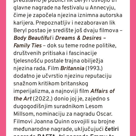
predstavio je publici lik
Beryl
i osvojio tri
glavne nagrade na festivalu u Annecyju,
čime je započela njezina iznimna autorska
karijera. Prepoznatljiv i nezaboravan lik
Beryl postao je središte još dvaju filmova –
Body Beautiful
i
Dreams & Desires –
Family Ties
– dok su teme rodne politike,
društvenih pritisaka i fascinacije
tjelesnošću postale trajna obilježja
njezina rada. Film
Britannia
(1993.)
dodatno je učvrstio njezinu reputaciju
snažnom kritikom britanskog
imperijalizma, a najnoviji film
Affairs of
the Art
(2022.) donio joj je, zajedno s
dugogodišnjim suradnikom Lesom
Millsom, nominaciju za nagradu Oscar.
Filmovi Joanna Quinn osvojili su brojne
međunarodne nagrade, uključujući
četiri