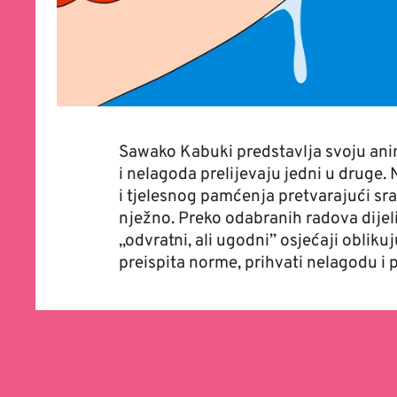
Sawako Kabuki predstavlja svoju anima
i nelagoda prelijevaju jedni u druge. 
i tjelesnog pamćenja pretvarajući sr
nježno. Preko odabranih radova dijel
„odvratni, ali ugodni” osjećaji obliku
preispita norme, prihvati nelagodu i 