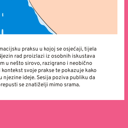
cijsku praksu u kojoj se osjećaji, tijela
Njezin rad proizlazi iz osobnih iskustava
am u nešto sirovo, razigrano i neobično
i kontekst svoje prakse te pokazuje kako
ju njezine ideje. Sesija poziva publiku da
prepusti se znatiželji mimo srama.