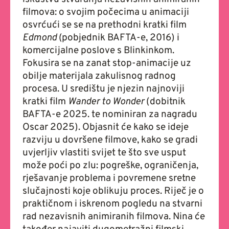
filmova: o svojim počecima u animaciji
osvrćući se se na prethodni kratki film
Edmond
(pobjednik BAFTA-e, 2016) i
komercijalne poslove s Blinkinkom.
Fokusira se na zanat stop-animacije uz
obilje materijala zakulisnog radnog
procesa. U središtu je njezin najnoviji
kratki film
Wander to Wonder
(dobitnik
BAFTA-e 2025. te nominiran za nagradu
Oscar 2025). Objasnit će kako se ideje
razviju u dovršene filmove, kako se gradi
uvjerljiv vlastiti svijet te što sve usput
može poći po zlu: pogreške, ograničenja,
rješavanje problema i povremene sretne
slučajnosti koje oblikuju proces. Riječ je o
praktičnom i iskrenom pogledu na stvarni
rad nezavisnih animiranih filmova. Nina će