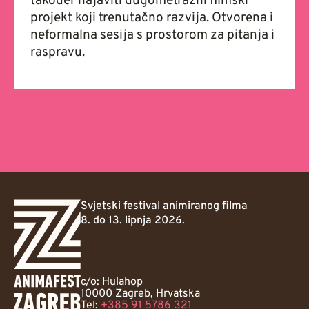
također najaviti dugometražni filmski
projekt koji trenutačno razvija. Otvorena i
neformalna sesija s prostorom za pitanja i
raspravu.
Svjetski festival animiranog filma
8. do 13. lipnja 2026.
c/o: Hulahop
10000 Zagreb, Hrvatska
Tel:
+385 91 5786 321