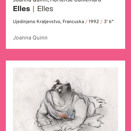
Joanna Quinn, Hortense Guillemard
Elles
|
Elles
Ujedinjeno Kraljevstvo, Francuska
/
1992
/
3' 6''
Joanna Quinn