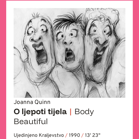
Joanna Quinn
O ljepoti tijela
|
Body
Beautiful
Ujedinjeno Kraljevstvo
/
1990
/
13' 23''