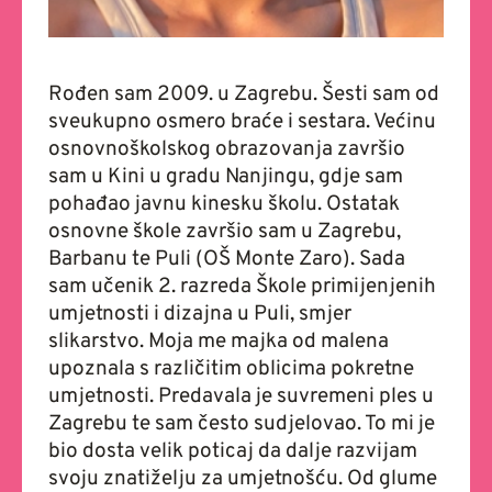
Rođen sam 2009. u Zagrebu. Šesti sam od
sveukupno osmero braće i sestara. Većinu
osnovnoškolskog obrazovanja završio
sam u Kini u gradu Nanjingu, gdje sam
pohađao javnu kinesku školu. Ostatak
osnovne škole završio sam u Zagrebu,
Barbanu te Puli (OŠ Monte Zaro). Sada
sam učenik 2. razreda Škole primijenjenih
umjetnosti i dizajna u Puli, smjer
slikarstvo. Moja me majka od malena
upoznala s različitim oblicima pokretne
umjetnosti. Predavala je suvremeni ples u
Zagrebu te sam često sudjelovao. To mi je
bio dosta velik poticaj da dalje razvijam
svoju znatiželju za umjetnošću. Od glume