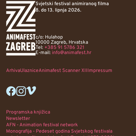
Svjetski festival animiranog filma
8. do 13. lipnja 2026.
c/o: Hulahop
10000 Zagreb, Hrvatska
Tel:
+385 91 5786 321
E-mail:
info@animafest.hr
Arhiva
Ulaznice
Animafest Scanner XII
Impressum
Programska knjižica
Newsletter
AFN - Animation festival network
Monografija - Pedeset godina Svjetskog festivala