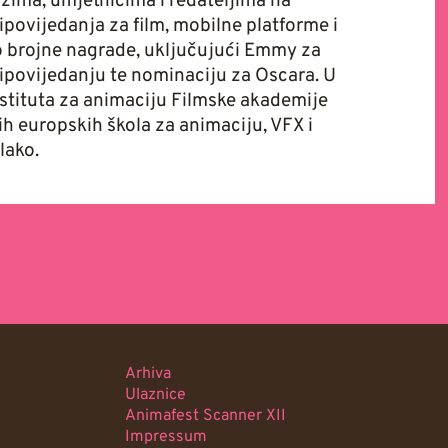
zima, umjetnicima i redateljima na
ipovijedanja za film, mobilne platforme i
io brojne nagrade, uključujući Emmy za
ipovijedanju te nominaciju za Oscara. U
nstituta za animaciju Filmske akademije
 europskih škola za animaciju, VFX i
lako.
Arhiva
Ulaznice
Animafest Scanner XII
Impressum