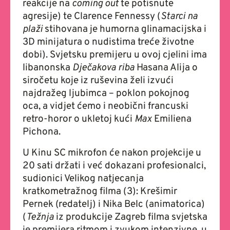
reakcije na
coming out
te potisnute
agresije) te Clarence Fennessy (
Starci na
plaži
stihovana je humorna glinamacijska i
3D minijatura o nudistima treće životne
dobi). Svjetsku premijeru u ovoj cjelini ima
libanonska
Dječakova riba
Hasana Alija o
siročetu koje iz ruševina želi izvući
najdražeg ljubimca – poklon pokojnog
oca, a vidjet ćemo i neobični francuski
retro-horor o ukletoj kući
Max
Emiliena
Pichona.
U Kinu SC mikrofon će nakon projekcije u
20 sati držati i već dokazani profesionalci,
sudionici Velikog natjecanja
kratkometražnog filma (3): Krešimir
Pernek (redatelj) i Nika Belc (animatorica)
(
Težnja
iz produkcije Zagreb filma svjetska
je premijera ritmom i zvukom intenzivne, u