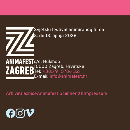
Svjetski festival animiranog filma
8. do 13. lipnja 2026.
c/o: Hulahop
10000 Zagreb, Hrvatska
Tel:
+385 91 5786 321
E-mail:
info@animafest.hr
Arhiva
Ulaznice
Animafest Scanner XII
Impressum