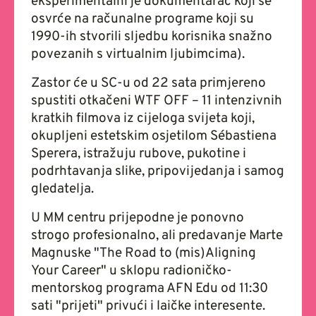
eksperimentalni je dokumentarac koji se
osvrće na računalne programe
koji su
1990-ih stvorili sljedbu korisnika snažno
povezanih s virtualnim ljubimcima).
Zastor će u SC-u od 22 sata primjereno
spustiti otkačeni WTF OFF – 11 intenzivnih
kratkih filmova iz cijeloga svijeta koji,
okupljeni estetskim osjetilom Sébastiena
Sperera, istražuju rubove, pukotine i
podrhtavanja slike, pripovijedanja i samog
gledatelja.
U MM centru prijepodne je ponovno
strogo profesionalno, ali predavanje Marte
Magnuske "The Road to (mis)Aligning
Your Career" u sklopu radioničko-
mentorskog programa AFN Edu od 11:30
sati "prijeti" privući i laičke interesente.