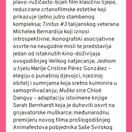
plavo-ružičasto-bijeli film klasično lijepe,
reducirane crtanofilmske estetike koji
prikazuje ljetno jutro stambenog
kompleksa;
Tinitus #3
talijanskog veterana
Michelea Bernardija
koji iznosi
introspektivne, ikonografski asocijativne
osvrte na neugodne misli te predstavlja
jedan od istaknutih kino-doživljaja
ovogodišnjeg Velikog natjecanja;
Jednom
u tijelu
Maríje Cristine Pérez González –
elegiju o punašnoj djevojci, njezinoj
obitelj i sumnjama koja sretno kulminira u
samoprihvaćanju;
Muško srce
Chloë
Danguy – adaptaciju istoimene knjige
Sarah Bernhardt koja je duhoviti osvrt na
gnjavatorske muškarce; međunarodnu
premijeru novog filma prošlogodišnjeg
Animafestova pobjednika Saše Svirskog