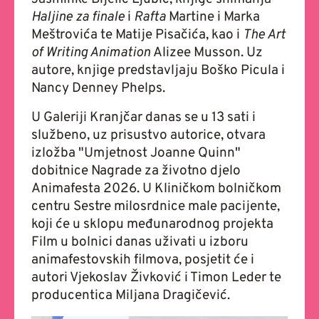
Haljine za finale
i
Rafta
Martine i Marka
Meštrovića te Matije Pisačića, kao i
The Art
of Writing Animation
Alizee Musson. Uz
autore, knjige predstavljaju Boško Picula i
Nancy Denney Phelps.
U Galeriji Kranjčar danas se u 13 sati i
službeno, uz prisustvo autorice, otvara
izložba "Umjetnost Joanne Quinn"
dobitnice Nagrade za životno djelo
Animafesta 2026. U Kliničkom bolničkom
centru Sestre milosrdnice male pacijente,
koji će u sklopu međunarodnog projekta
Film u bolnici danas uživati u izboru
animafestovskih filmova, posjetit će i
autori Vjekoslav Živković i Timon Leder te
producentica Miljana Dragičević.