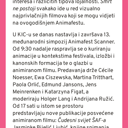
interesa i različitih tipova lojalnosti.
Smrt
ne postoji
svakako ide u red vizualno
najprivlačnijih filmova koji se mogu vidjeti
na ovogodišnjem Animafestu.
U KIC-u se danas nastavlja i završava 13.
međunarodni simpozij Animafest Scanner.
Od 9:30 nadalje raspravlja se o kuriranju
animacije u kontekstima festivala, izložbi i
kanonskih formacija te o glazbi u
animiranom filmu. Predavanja drže Cécile
Noesser, Ewa Ciszewska, Martina Tritthart,
Paola Orlić, Edmund Jansons, Jens
Meinrenken i Katarzyna Figat, a
moderiraju Holger Lang i Andrijana Ružić.
Od 17 sati u istom se prostoru
predstavljaju nove publikacije posvećene
animiranom filmu:
Čudesni svijet ŠAF-a
Jasminke Bijelić Ljubić, knjige snimanja