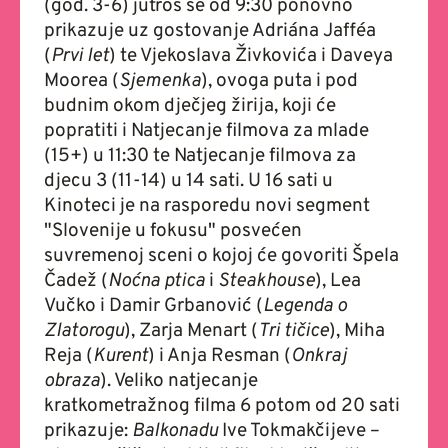
(god. 3-6) jutros se od 9:30 ponovno
prikazuje uz gostovanje Adriána Jafféa
(
Prvi let
) te Vjekoslava Živkovića i Daveya
Moorea (
Sjemenka
), ovoga puta i pod
budnim okom dječjeg žirija, koji će
popratiti i Natjecanje filmova za mlade
(15+) u 11:30 te Natjecanje filmova za
djecu 3 (11-14) u 14 sati. U 16 sati u
Kinoteci je na rasporedu novi segment
"Slovenije u fokusu" posvećen
suvremenoj sceni o kojoj će govoriti Špela
Čadež (
Noćna ptica
i
Steakhouse
), Lea
Vučko i Damir Grbanović (
Legenda o
Zlatorogu
), Zarja Menart (
Tri tičice
), Miha
Reja (
Kurent
) i Anja Resman (
Onkraj
obraza
). Veliko natjecanje
kratkometražnog filma 6 potom od 20 sati
prikazuje:
Balkonadu
Ive Tokmakčijeve –