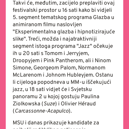
Takvi će, međutim, zacijelo preplaviti ovaj
festivalski prostor u 16 sati kako bi vidjeli
5. segment tematskog programa Glazba u
animiranom filmu naslovljen
"Eksperimentalna glazba i hipnotizirajuće
slike". Treći, možda i najatraktivniji
segment istoga programa "Jazz" očekuje
ih u 20 sati s Tomom i Jerryjem,
Droopyjem i Pink Pantherom, ali i Ninom
Simone, Georgeom Palom, Normanom
McLarenom i Johnom Hubleyjem. Ostanu
li cijeloga popodneva u MM-u iščekujući
jazz, u 18 sati vidjet će i Svjetsku
panoramu 2 u kojoj gostuju Paulina
Ziolkowska (
Suze
) i Olivier Héraud
(
Carcassonne-Acapulco
).
MSU i danas prikazuje kandidate za