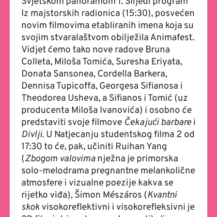
Svjetskom panoramom 1. Slijedi program
Iz majstorskih radionica (15:30), posvećen
novim filmovima etabliranih imena koja su
svojim stvaralaštvom obilježila Animafest.
Vidjet ćemo tako nove radove Bruna
Colleta, Miloša Tomića, Suresha Eriyata,
Donata Sansonea, Cordella Barkera,
Dennisa Tupicoffa, Georgesa Sifianosa i
Theodorea Usheva, a Sifianos i Tomić (uz
producenta Miloša Ivanovića) i osobno će
predstaviti svoje filmove
Čekajući barbare
i
Divlji
. U Natjecanju studentskog filma 2 od
17:30 to će, pak, učiniti Ruihan Yang
(
Zbogom valovima
nježna je primorska
solo-melodrama pregnantne melankolične
atmosfere i vizualne poezije kakva se
rijetko viđa), Šimon Mészáros (
Kvantni
skok
visokoreflektivni i visokorefleksivni je