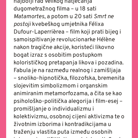
najbolji rad Velikog natjecanja
dugometražnog filma – u 18 sati
Matamortes
, a potom u 20 sati
Smrt ne
postoji
kvebeškog umjetnika Félixa
Dufour-Laperrièrea – film koji prati bijeg i
samoispitivanje revolucionarke Hélène
nakon tragične akcije, koristeći likovno
bogat izraz s osobitim postupkom
kolorističkog pretapanja likova i pozadina.
Fabula je na razmeđu realnog i zamišljaja
– snoliko-hipnotička, filozofska, bremenita
slojevitim simbolizmom i organskim
animiranim metamorfozama, a čita se kao
psihološko-politička alegorija i film-esej –
promišljanje o individualizmu i
kolektivizmu, osobnoj cijeni aktivizma te o
životnim izborima i kontradikcijama u
traženju vlastita puta između osobnih