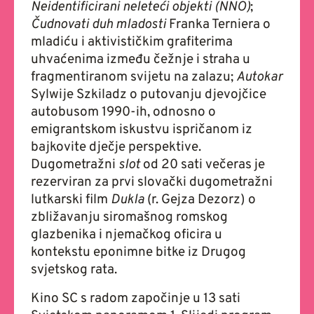
Neidentificirani neleteći objekti (NNO)
;
Čudnovati duh mladosti
Franka Terniera o
mladiću i aktivističkim grafiterima
uhvaćenima između čežnje i straha u
fragmentiranom svijetu na zalazu;
Autokar
Sylwije Szkiladz o putovanju djevojčice
autobusom 1990-ih, odnosno o
emigrantskom iskustvu ispričanom iz
bajkovite dječje perspektive.
Dugometražni
slot
od 20 sati večeras je
rezerviran za prvi slovački dugometražni
lutkarski film
Dukla
(r. Gejza Dezorz)
o
zbližavanju siromašnog romskog
glazbenika i njemačkog oficira u
kontekstu eponimne bitke iz Drugog
svjetskog rata.
Kino SC s radom započinje u 13 sati