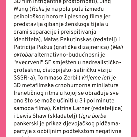
3D film intrigantne prostornosti), Jing
Wang (
Ruka
je na pola puta između
psihološkog horora i plesnog filma jer
predstavlja gibanje ženskoga tijela u
drami separacije i preispitivanja
identiteta), Matas Pakutinskas (redatelj) i
Patricija Pažus (grafička dizajnerica) (
Mali
oktobar
alternativno-budućnosni je
"svecrveni" SF smješten u nadrealističko-
grotesknu, distopijsko-satiričku viziju
SSSR-a), Tommaso Zerbi (
Vrijeme leti
je
3D metafilmska crnohumorna minijatura
frenetičnog ritma u kojoj se obrađuje sve
ono što se može učiniti u 3 i pol minute
samoga filma), Katrina Larner (redateljica)
i Lewis Shaw (skladatelj) (
Igra borbe
pankerski je prikaz djevojačkog pidžama-
partyja s ozbiljnim podtekstom negativne