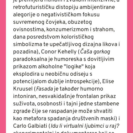
retrofuturističku
distopiju ambijentirane
alegorije o negativističkom fokusu
suvremenog čovjeka, obuzetog
ovisnostima, konzumerizmom i strahom,
dana posredstvom kolorističkog
simbolizma te upečatljivog dizajna likova i
pozadina), Conor Kehelly (
Čaša gorkog
paradoksalna je humoreska s dovitljivim
prikazom alkoholne "logike" koja
eksplodira u neobičnu odiseju s
potencijalom dublje introspekcije), Elise
Kruusel (
Fasada
je također humorno
intoniran, nesvakidašnje frontalan prikaz
suživota, osobnosti i tajni jedne stambene
zgrade čije se raspadanje može shvatiti
kao metafora spadanja društvenih maski) i
Carlo Galbiati (
Idu li virtualni ljubimci u raj?