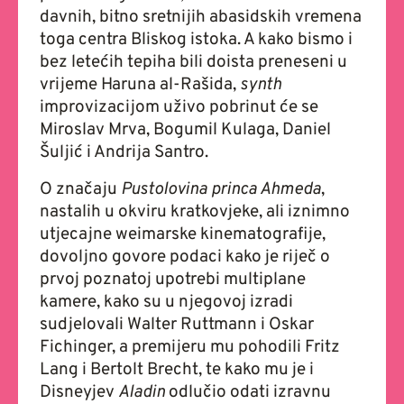
davnih, bitno sretnijih abasidskih vremena
toga centra Bliskog istoka. A kako bismo i
bez letećih tepiha bili doista preneseni u
vrijeme Haruna al-Rašida,
synth
improvizacijom uživo pobrinut će se
Miroslav Mrva, Bogumil Kulaga, Daniel
Šuljić i Andrija Santro.
O značaju
Pustolovina princa Ahmeda
,
nastalih u okviru kratkovjeke, ali iznimno
utjecajne weimarske kinematografije,
dovoljno govore podaci kako je riječ o
prvoj poznatoj upotrebi multiplane
kamere, kako su u njegovoj izradi
sudjelovali Walter Ruttmann i Oskar
Fichinger, a premijeru mu pohodili Fritz
Lang i Bertolt Brecht, te kako mu je i
Disneyjev
Aladin
odlučio odati izravnu