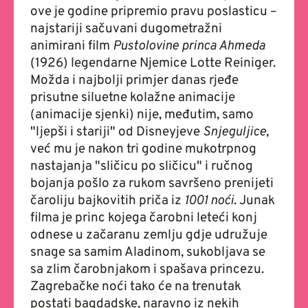
ove je godine pripremio pravu poslasticu –
najstariji sačuvani dugometražni
animirani film
Pustolovine princa Ahmeda
(1926) legendarne Njemice Lotte Reiniger.
Možda i najbolji primjer danas rjeđe
prisutne siluetne kolažne animacije
(animacije sjenki) nije, međutim, samo
"ljepši i stariji" od Disneyjeve
Snjeguljice
,
već mu je nakon tri godine mukotrpnog
nastajanja "sličicu po sličicu" i ručnog
bojanja pošlo za rukom savršeno prenijeti
čaroliju bajkovitih priča iz
1001 noći
. Junak
filma je princ kojega čarobni leteći konj
odnese u začaranu zemlju gdje udružuje
snage sa samim Aladinom, sukobljava se
sa zlim čarobnjakom i spašava princezu.
Zagrebačke noći tako će na trenutak
postati bagdadske, naravno iz nekih