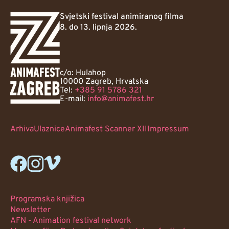
Svjetski festival animiranog filma
8. do 13. lipnja 2026.
c/o: Hulahop
10000 Zagreb, Hrvatska
Tel:
+385 91 5786 321
E-mail:
info@animafest.hr
Arhiva
Ulaznice
Animafest Scanner XII
Impressum
Programska knjižica
Newsletter
AFN - Animation festival network