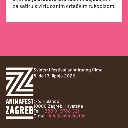
za satiru s virtuoznim crtačkim rukopisom.
Svjetski festival animiranog filma
8. do 13. lipnja 2026.
c/o: Hulahop
10000 Zagreb, Hrvatska
Tel:
+385 91 5786 321
E-mail:
info@animafest.hr