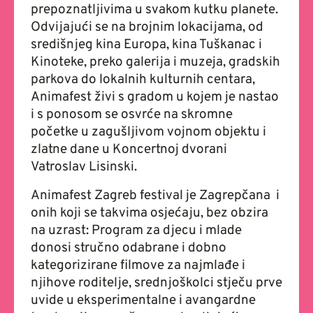
prepoznatljivima u svakom kutku planete.
Odvijajući se na brojnim lokacijama, od
središnjeg kina Europa, kina Tuškanac i
Kinoteke, preko galerija i muzeja, gradskih
parkova do lokalnih kulturnih centara,
Animafest živi s gradom u kojem je nastao
i s ponosom se osvrće na skromne
početke u zagušljivom vojnom objektu i
zlatne dane u Koncertnoj dvorani
Vatroslav Lisinski.
Animafest Zagreb festival je Zagrepčana i
onih koji se takvima osjećaju, bez obzira
na uzrast: Program za djecu i mlade
donosi stručno odabrane i dobno
kategorizirane filmove za najmlađe i
njihove roditelje, srednjoškolci stječu prve
uvide u eksperimentalne i avangardne