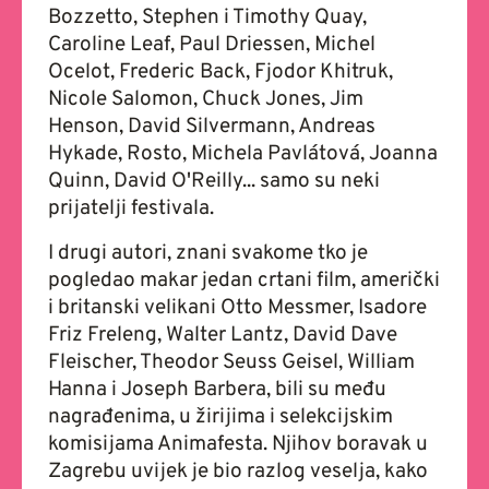
Bozzetto, Stephen i Timothy Quay,
Caroline Leaf, Paul Driessen, Michel
Ocelot, Frederic Back, Fjodor Khitruk,
Nicole Salomon, Chuck Jones, Jim
Henson, David Silvermann, Andreas
Hykade, Rosto, Michela Pavlátová, Joanna
Quinn, David O'Reilly... samo su neki
prijatelji festivala.
I drugi autori, znani svakome tko je
pogledao makar jedan crtani film, američki
i britanski velikani Otto Messmer, Isadore
Friz Freleng, Walter Lantz, David Dave
Fleischer, Theodor Seuss Geisel, William
Hanna i Joseph Barbera, bili su među
nagrađenima, u žirijima i selekcijskim
komisijama Animafesta. Njihov boravak u
Zagrebu uvijek je bio razlog veselja, kako