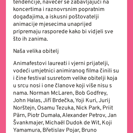
tendencije, navečer se zabavljajući na
koncertima i raznovrsnim popratnim
događajima, a iskusni poštovatelji
animacije mjesecima unaprijed
pripremaju rasporede kako bi vidjeli sve
što ih zanima.
Naša velika obitelj
Animafestovi laureati i vjerni prijatelji,
vodeći umjetnici animiranog filma činili su
i čine festival susretom velike obitelji koja
u srcu nosi i one članove koji više nisu s
nama. Norman McLaren, Bob Godfrey,
John Halas, Jiří Brdečka, Yoji Kuri, Jurij
Norštejn, Osamu Tezuka, Nick Park, Priit
Pärn, Piotr Dumała, Alexander Petrov, Jan
Švankmajer, Michaël Dudok de Wit, Koji
Yamamura, Břetislav Pojar, Bruno