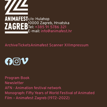
c/o: Hulahop
10000 Zagreb, Hrvatska
Tel:
+385 91 5786 321
E-mail:
info@animafest.hr
Archive
Tickets
Animafest Scanner XII
Impressum
Program Book
Newsletter
AFN - Animation festival network
Monograph: Fifty Years of World Festival of Animated
Film – Animafest Zagreb (1972–2022)