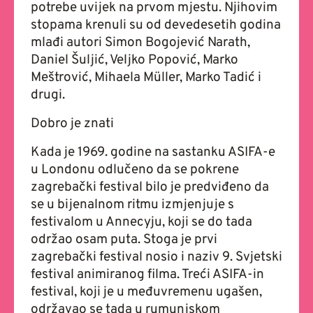
potrebe uvijek na prvom mjestu. Njihovim
stopama krenuli su od devedesetih godina
mlađi autori Simon Bogojević Narath,
Daniel Šuljić, Veljko Popović, Marko
Meštrović, Mihaela Müller, Marko Tadić i
drugi.
Dobro je znati
Kada je 1969. godine na sastanku ASIFA-e
u Londonu odlučeno da se pokrene
zagrebački festival bilo je predviđeno da
se u bijenalnom ritmu izmjenjuje s
festivalom u Annecyju, koji se do tada
održao osam puta. Stoga je prvi
zagrebački festival nosio i naziv 9. Svjetski
festival animiranog filma. Treći ASIFA-in
festival, koji je u međuvremenu ugašen,
održavao se tada u rumunjskom