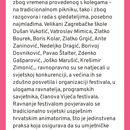
zbog vremena provedenog s kolegama –
na tradicionalnom pikniku, tako i zbog
razgovora i rada s gledateljima, posebno
najmlađima. Velikani Zagrebačke škole
Dušan Vukotić, Vatroslav Mimica, Zlatko
Bourek, Boris Kolar, Zlatko Grgić, Ante
Zaninović, Nedeljko Dragić, Borivoj
Dovniković, Pavao Štalter, Zdenko
Gašparović, Joško Marušić, Krešimir
Zimonić... ravnopravno su se natjecali u
svjetskoj konkurenciji, a većina ih se
zdušno posvetila i organizaciji festivala, u
ulogama ravnatelja, programskih
savjetnika, članova Vijeća festivala.
Ravnanje festivalom povjeravalo se
tradicionalno svjetski uspješnim
hrvatskim animatorima, što je jedinstvena
praksa koja osigurava da su umjetničke