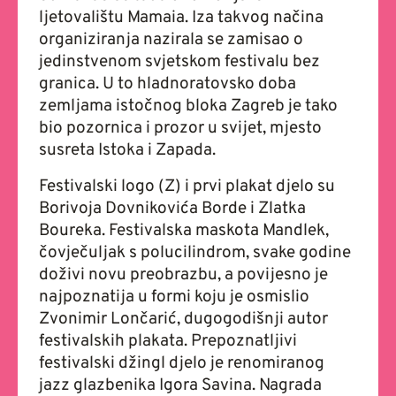
ljetovalištu Mamaia. Iza takvog načina
organiziranja nazirala se zamisao o
jedinstvenom svjetskom festivalu bez
granica. U to hladnoratovsko doba
zemljama istočnog bloka Zagreb je tako
bio pozornica i prozor u svijet, mjesto
susreta Istoka i Zapada.
Festivalski logo (Z) i prvi plakat djelo su
Borivoja Dovnikovića Borde i Zlatka
Boureka. Festivalska maskota Mandlek,
čovječuljak s polucilindrom, svake godine
doživi novu preobrazbu, a povijesno je
najpoznatija u formi koju je osmislio
Zvonimir Lončarić, dugogodišnji autor
festivalskih plakata. Prepoznatljivi
festivalski džingl djelo je renomiranog
jazz glazbenika Igora Savina. Nagrada