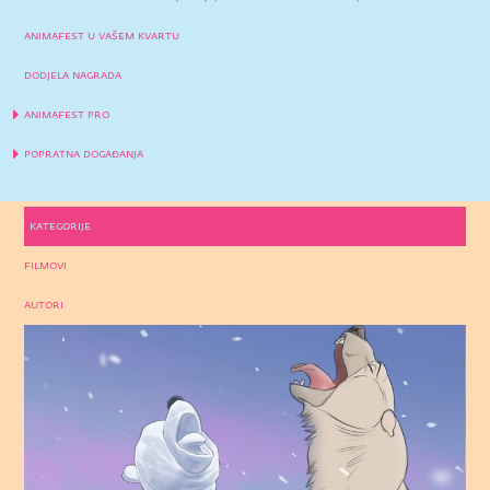
animafest u vašem kvartu
dodjela nagrada
animafest pro
popratna događanja
kategorije
filmovi
autori