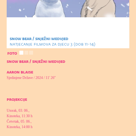
snow bear / snježni medvjed
natjecanje filmova za djecu 3 (dob 11-14)
foto
snow bear / snježni medvjed
aaron blaise
Sjedinjene Države / 2024 / 11' 26''
projekcije
Utorak, 03. 06.,
Kinoteka, 11:30 h
Četvrtak, 05. 06.,
Kinoteka, 14:00 h