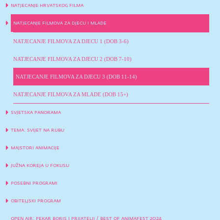
natjecanje hrvatskog filma
natjecanje filmova za djecu i mlade
NATJECANJE FILMOVA ZA DJECU 1 (DOB 3-6)
NATJECANJE FILMOVA ZA DJECU 2 (DOB 7-10)
NATJECANJE FILMOVA ZA DJECU 3 (DOB 11-14)
NATJECANJE FILMOVA ZA MLADE (DOB 15+)
svjetska panorama
tema: svijet na rubu
majstori animacije
južna koreja u fokusu
posebni programi
obiteljski program
open air: pekar boris i prijatelji / best of animafest 2024