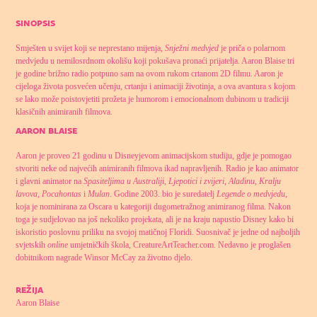
sinopsis
Smješten u svijet koji se neprestano mijenja,
Snježni medvjed
je priča o polarnom
medvjedu u nemilosrdnom okolišu koji pokušava pronaći prijatelja. Aaron Blaise tri
je godine brižno radio potpuno sam na ovom rukom crtanom 2D filmu. Aaron je
cijeloga života posvećen učenju, crtanju i animaciji životinja, a ova avantura s kojom
se lako može poistovjetiti prožeta je humorom i emocionalnom dubinom u tradiciji
klasičnih animiranih filmova.
aaron blaise
Aaron je proveo 21 godinu u Disneyjevom animacijskom studiju, gdje je pomogao
stvoriti neke od najvećih animiranih filmova ikad napravljenih. Radio je kao animator
i glavni animator na
Spasiteljima u Australiji
,
Ljepotici i zvijeri
,
Aladinu
,
Kralju
lavova
,
Pocahontas
i
Mulan
. Godine 2003. bio je suredatelj
Legende o medvjedu
,
koja je nominirana za Oscara u kategoriji dugometražnog animiranog filma. Nakon
toga je sudjelovao na još nekoliko projekata, ali je na kraju napustio Disney kako bi
iskoristio poslovnu priliku na svojoj matičnoj Floridi. Suosnivač je jedne od najboljih
svjetskih
online
umjetničkih škola, CreatureArtTeacher.com. Nedavno je proglašen
dobitnikom nagrade Winsor McCay za životno djelo.
režija
Aaron Blaise