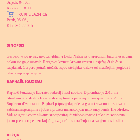
Srijeda, 04. 06.,
Kinoteka, 18:00 h
kupi ulaznice
Petak, 06. 06.,
Kino SC, 22:00 h
sinopsis
Gaspard je još uvijek jako zaljubljen u Leïlu. Nalaze se u prepunom baru mjesec dana
nakon što ga je ostavila. Razgovor krene u krivom smjeru i, osjećajući da će se
rasplakati, Gaspard potraži utočište ispod stolnjaka, daleko od znatiželjnih pogleda i
bliže svojim sjećanjima...
raphaël jouzeau
Raphaël Jouzeau je ilustrator-redatelj i nosi naočale. Diplomirao je 2019. na
Strasbourškoj školi dekorativnih umjetnosti i pariškoj animacijskoj školi Atelier
Supérieur d'Animation. Raphaël pripovijeda priče na granici stvarnosti i snova o
sablasnim sjećanjima i ljubavi, prožete melankolijom nalik onoj benda The Strokes.
Voli se igrati svojim slikama superponirajući videoanimacije i teksture svih vrsta
jednu preko druge, uzrokojući „nezgode“ i iznenađenje otkrivanjem novih slika.
režija