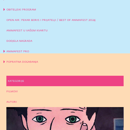
obiteljski program
open air: pekar boris i prijatelji / best of animafest 2024
animafest u vašem kvartu
dodjela nagrada
animafest pro
popratna događanja
kategorije
filmovi
autori