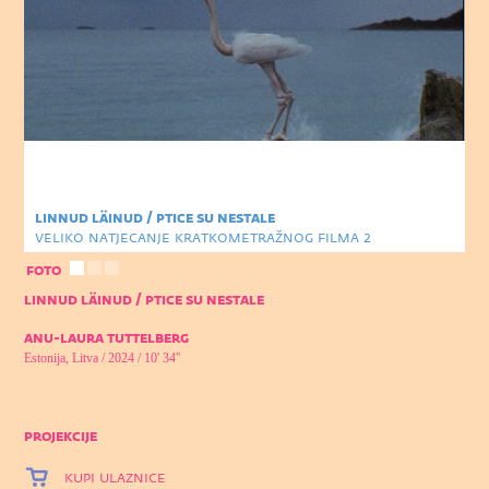
linnud läinud / ptice su nestale
veliko natjecanje kratkometražnog filma 2
foto
linnud läinud / ptice su nestale
anu-laura tuttelberg
Estonija, Litva / 2024 / 10' 34''
projekcije
kupi ulaznice