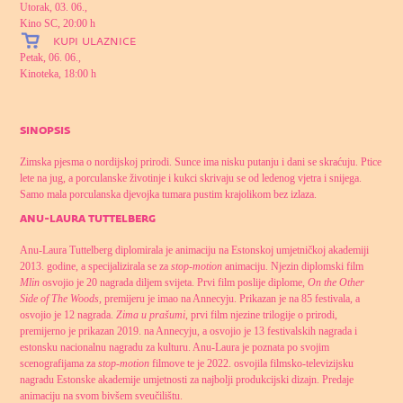
Utorak, 03. 06.,
Kino SC, 20:00 h
kupi ulaznice
Petak, 06. 06.,
Kinoteka, 18:00 h
sinopsis
Zimska pjesma o nordijskoj prirodi. Sunce ima nisku putanju i dani se skraćuju. Ptice
lete na jug, a porculanske životinje i kukci skrivaju se od ledenog vjetra i snijega.
Samo mala porculanska djevojka tumara pustim krajolikom bez izlaza.
anu-laura tuttelberg
Anu-Laura Tuttelberg diplomirala je animaciju na Estonskoj umjetničkoj akademiji
2013. godine, a specijalizirala se za
stop-motion
animaciju. Njezin diplomski film
Mlin
osvojio je 20 nagrada diljem svijeta. Prvi film poslije diplome,
On the Other
Side of The Woods
, premijeru je imao na Annecyju. Prikazan je na 85 festivala, a
osvojio je 12 nagrada.
Zima u prašumi
, prvi film njezine trilogije o prirodi,
premijerno je prikazan 2019. na Annecyju, a osvojio je 13 festivalskih nagrada i
estonsku nacionalnu nagradu za kulturu. Anu-Laura je poznata po svojim
scenografijama za
stop-motion
filmove te je 2022. osvojila filmsko-televizijsku
nagradu Estonske akademije umjetnosti za najbolji produkcijski dizajn. Predaje
animaciju na svom bivšem sveučilištu.