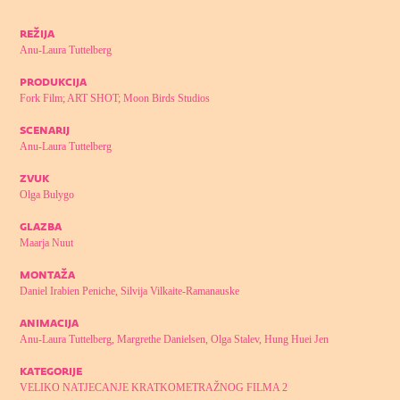
režija
Anu-Laura Tuttelberg
produkcija
Fork Film; ART SHOT; Moon Birds Studios
scenarij
Anu-Laura Tuttelberg
zvuk
Olga Bulygo
glazba
Maarja Nuut
montaža
Daniel Irabien Peniche, Silvija Vilkaite-Ramanauske
animacija
Anu-Laura Tuttelberg, Margrethe Danielsen, Olga Stalev, Hung Huei Jen
kategorije
VELIKO NATJECANJE KRATKOMETRAŽNOG FILMA 2