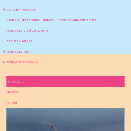
obiteljski program
open air: pekar boris i prijatelji / best of animafest 2024
animafest u vašem kvartu
dodjela nagrada
animafest pro
popratna događanja
kategorije
filmovi
autori