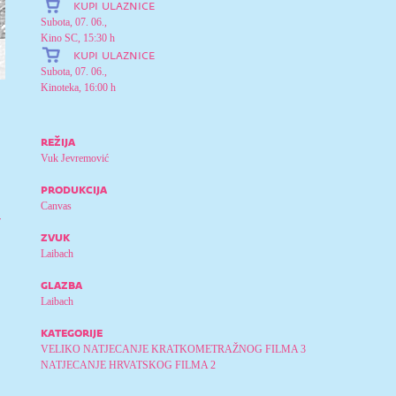
kupi ulaznice
Subota, 07. 06.,
Kino SC, 15:30 h
kupi ulaznice
Subota, 07. 06.,
Kinoteka, 16:00 h
režija
Vuk Jevremović
produkcija
Canvas
r
zvuk
Laibach
glazba
Laibach
kategorije
VELIKO NATJECANJE KRATKOMETRAŽNOG FILMA 3
NATJECANJE HRVATSKOG FILMA 2