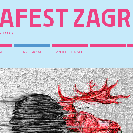
filma /
al
program
profesionalci