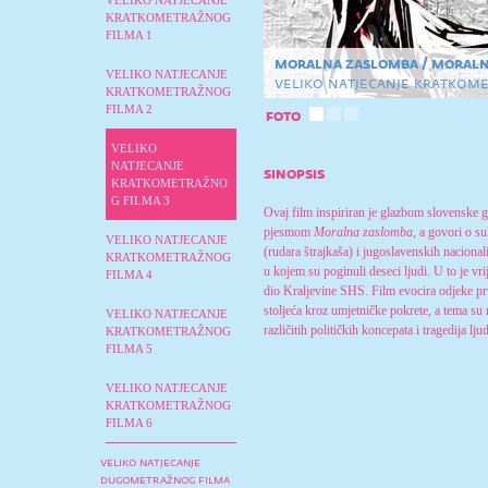
VELIKO NATJECANJE
KRATKOMETRAŽNOG
FILMA 1
moralna zaslomba / moraln
VELIKO NATJECANJE
veliko natjecanje kratkome
KRATKOMETRAŽNOG
FILMA 2
foto
VELIKO
NATJECANJE
sinopsis
KRATKOMETRAŽNO
G FILMA 3
Ovaj film inspiriran je glazbom slovenske g
pjesmom
Moralna zaslomba
, a govori o 
VELIKO NATJECANJE
(rudara štrajkaša) i jugoslavenskih nacional
KRATKOMETRAŽNOG
u kojem su poginuli deseci ljudi. U to je vr
FILMA 4
dio Kraljevine SHS. Film evocira odjeke prv
stoljeća kroz umjetničke pokrete, a tema su
VELIKO NATJECANJE
različitih političkih koncepata i tragedija lju
KRATKOMETRAŽNOG
FILMA 5
VELIKO NATJECANJE
KRATKOMETRAŽNOG
FILMA 6
veliko natjecanje
dugometražnog filma