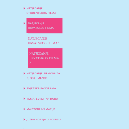
natjecanje
studentskog filma
natjecanje
hrvatskog filma
NATJECANJE
HRVATSKOG FILMA 1
NATJECANJE
HRVATSKOG FILMA
2
natjecanje filmova za
djecu i mlade
svjetska panorama
tema: svijet na rubu
majstori animacije
južna koreja u fokusu