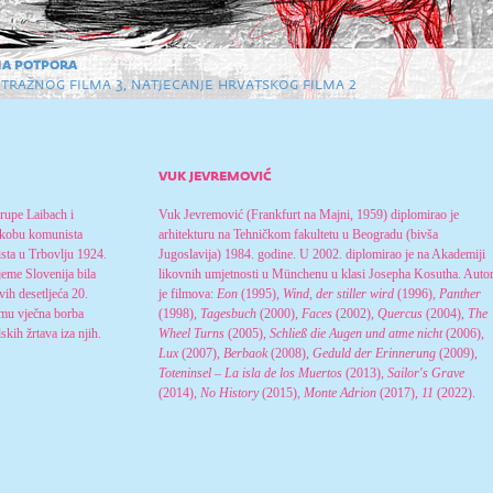
a potpora
tražnog filma 3
,
natjecanje hrvatskog filma 2
vuk jevremović
rupe Laibach i
Vuk Jevremović (Frankfurt na Majni, 1959) diplomirao je
sukobu komunista
arhitekturu na Tehničkom fakultetu u Beogradu (bivša
ista u Trbovlju 1924.
Jugoslavija) 1984. godine. U 2002. diplomirao je na Akademiji
ijeme Slovenija bila
likovnih umjetnosti u Münchenu u klasi Josepha Kosutha. Auto
ih desetljeća 20.
je filmova:
Eon
(1995),
Wind, der stiller wird
(1996),
Panther
 mu vječna borba
(1998),
Tagesbuch
(2000),
Faces
(2002),
Quercus
(2004),
The
dskih žrtava iza njih.
Wheel Turns
(2005),
Schließ die Augen und atme nicht
(2006),
Lux
(2007),
Berbaok
(2008),
Geduld der Erinnerung
(2009),
Toteninsel – La isla de los Muertos
(2013),
Sailor's Grave
(2014),
No History
(2015),
Monte Adrion
(2017),
11
(2022).