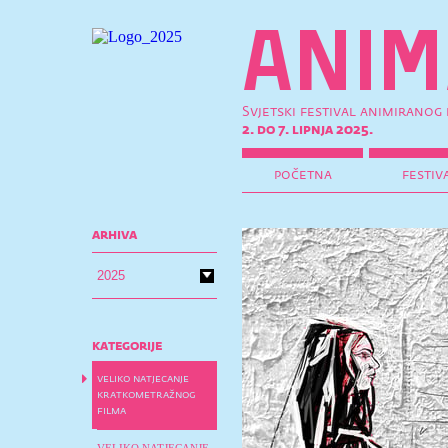
Svjetski festival animiranog 
2. do 7. lipnja 2025.
početna
festiv
arhiva
kategorije
veliko natjecanje
kratkometražnog
filma