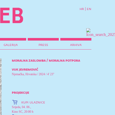
hr
|
en
galerija
press
arhiva
moralna zaslomba / moralna potpora
vuk jevremović
Njemačka, Hrvatska / 2024 / 4' 23''
projekcije
kupi ulaznice
Srijeda, 04. 06.,
Kino SC, 20:00 h