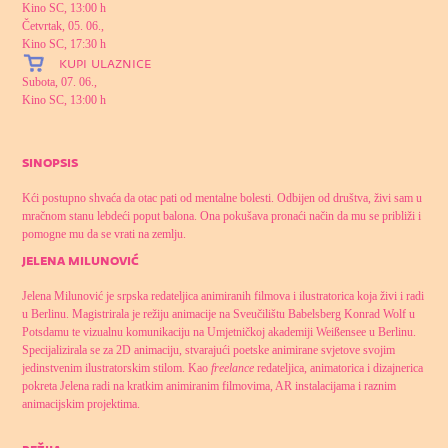
Kino SC, 13:00 h
Četvrtak, 05. 06.,
Kino SC, 17:30 h
kupi ulaznice
Subota, 07. 06.,
Kino SC, 13:00 h
sinopsis
Kći postupno shvaća da otac pati od mentalne bolesti. Odbijen od društva, živi sam u
mračnom stanu lebdeći poput balona. Ona pokušava pronaći način da mu se približi i
pomogne mu da se vrati na zemlju.
jelena milunović
Jelena Milunović je srpska redateljica animiranih filmova i ilustratorica koja živi i radi
u Berlinu. Magistrirala je režiju animacije na Sveučilištu Babelsberg Konrad Wolf u
Potsdamu te vizualnu komunikaciju na Umjetničkoj akademiji Weißensee u Berlinu.
Specijalizirala se za 2D animaciju, stvarajući poetske animirane svjetove svojim
jedinstvenim ilustratorskim stilom. Kao
freelance
redateljica, animatorica i dizajnerica
pokreta Jelena radi na kratkim animiranim filmovima, AR instalacijama i raznim
animacijskim projektima.