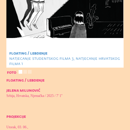
floating / lebdenje
natjecanje studentskog filma 3
,
natjecanje hrvatskog
filma 1
foto
floating / lebdenje
jelena milunović
Srbija, Hrvatska, Njemačka / 2025 / 7' 1''
projekcije
Utorak, 03. 06.,